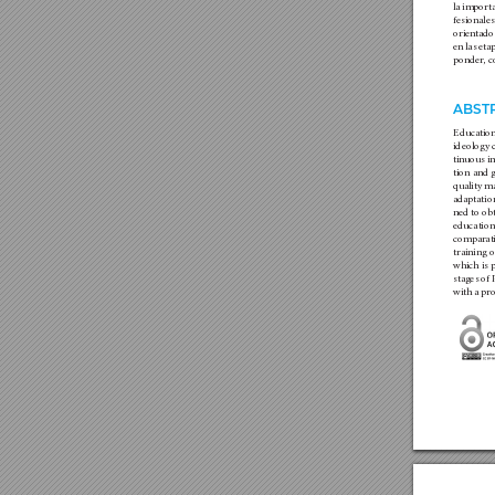
la importa
fesionales
orientado
en las et
ponder, c
ABST
Education
ideology c
tinuous 
tion and g
quality m
adaptation
ned to ob
education
comparati
training o
which is p
stages of
with a pro