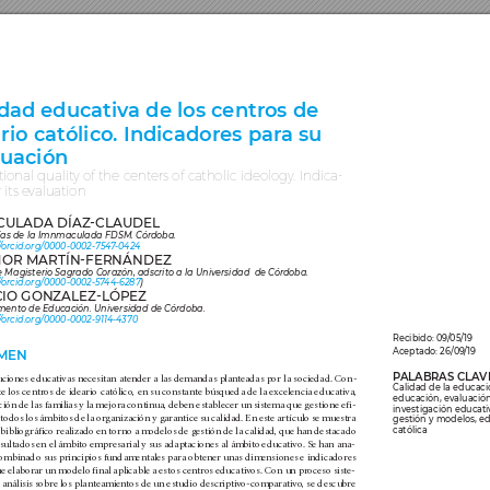
idad educativ
a de los centr
os de 
rio cat
ólico
. Indicadores par
a su 
luación
tional quality of the c
enters of c
atholic ideology
. Indic
a
-
 its e
valuation
CULADA DÍAZ
-CLAUDEL
Pías de la Imnmaculada FDSM. Cór
doba. 
/
orcid.org/
0000-0002-754
7
-
0424
MOR MARTÍN-FERNÁNDEZ 
e Magisterio Sagr
ado Coraz
ón, adscrito a la Univ
ersidad  de Cór
doba.
/
orcid.org/
0000-0002-57
44-6287
)
CIO GONZALEZ-L
ÓPEZ
mento de Educ
ación. Universidad de C
órdoba.
/
orcid.org/
0000-0002-9114-4370
Recibido: 09/
05/19
Aceptado: 26/09
/19
MEN
tuciones educativas necesitan atender a las demandas planteadas por la sociedad. Con
-
P
ALABRAS CL
A
V
Calidad de la educaci
e los centros de ideario católico, en su constante búsqueda de la ex
celencia educativa, 
educación, evaluación
cción de las familias y la mejora continua, deben establecer un sistema que gestione efi
-
investigación educati
odos los ámbitos de la organización y garantice su calidad. En este artículo se muestra 
gestión y modelos, e
s bibliográfico realizado en torno a modelos de gestión de la calidad, que han destacado 
católica
esultados en el ámbito empresarial y sus adaptaciones al ámbito educativo. Se han ana
-
combinado sus principios fundamentales para obtener unas dimensiones e indicadores 
ue elaborar un modelo final aplicable a estos centros educativos. Con un pr
oceso siste
-
 análisis sobre los planteamientos de un estudio descriptivo-comparativ
o, se descubre 