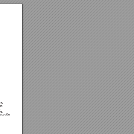
ES
ón, 
, 
v
a, 
ducación 