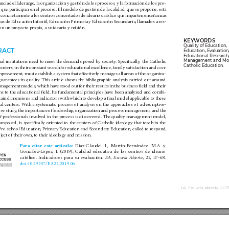
ncia del liderazgo, la organización y gestión de los procesos, y la formación de los pro
-
 que participan en el proceso. El modelo de gestión de la calidad, que se propone, está 
 concretamente a los centros concertados de ideario católico que imparten enseñanzas 
apas de Educación Infantil, Educación Primaria y Educación Secundaria, llamados a res
-
on un pro
yecto propio, a su ideario y misión. 
KEY
WORDS
Quality of Education, 
RAC
T
Education, Ev
aluation,
Educational Resear
ch
Management and Mod
al institutions need to meet the demands posed by society
. Specifically, the Catholic 
Catholic Education.
enters, in their constant search for educational ex
cellence, family satisfaction and con
-
improv
ement, must establish a system that effectiv
ely manages all areas of the organiza
-
uarantees its quality
. This article shows the bibliographic analysis carried out around 
anagement models, which hav
e stood out for their results in the business field and their 
s to the educational field. Its fundamental principles ha
ve been analyzed and combi
-
tain dimensions and indicators with which to dev
elop a final model applicable to these 
al centers. With a systematic process of anal
ysis on the approaches of a descriptive-
ve study
, the importance of leadership, organization and process management, and the 
f professionals in
volv
ed in the process is discov
ered. The quality management model, 
roposed, is specifically oriented to the centers of Catholic ideology that teach in the 
 Pre-school Education, Primary Education and Secondary Education, called to respond, 
ject of their own, to their ideology and mission.
Para citar este artí
culo: 
Díaz-Claudel, I., M
artín-F
ernández, M.A. y 
González-
López, I. (2019). Calidad educativa de los centros de ideario 
católico. Indicadores para su evaluación.
, 22, 47-68. 
EA, Escuela Abierta
doi:10.29257/EA22.2019.06
EA, Escuela Abierta, 2019