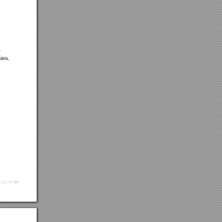
 
, 
els, 
, 22, 47-68