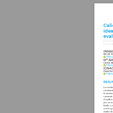
Cal
ide
a
ev
a
Educ
a
tors for
INMA
RR. EE. 
     https:
/
Mª A
Centr
o d
https:
/
IGNA
Departa
     https:
/
RESU
Las insti
cretament
la satisfa
cazmente t
el análisi
por sus r
lizado y 
con los q
mático de