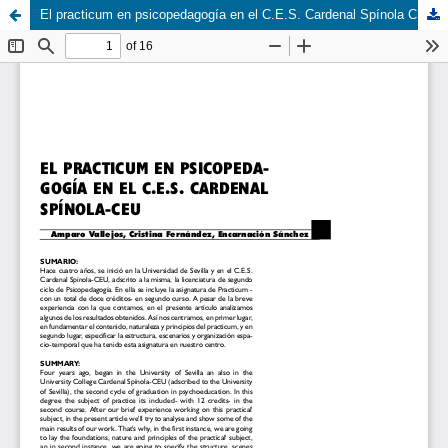
El practicum en psicopedagogía en el C.E.S. Cardenal Spínola CEU