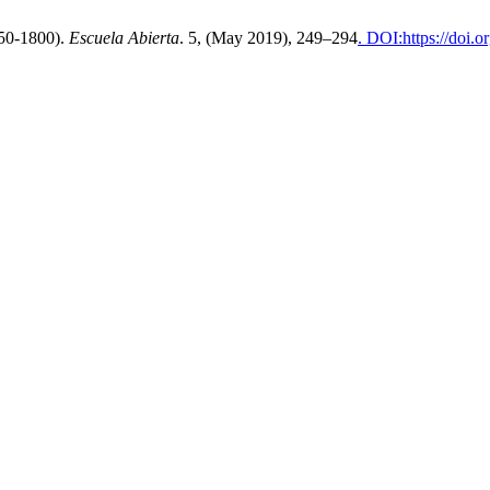
750-1800).
Escuela Abierta
. 5, (May 2019), 249–294
. DOI:https://doi.