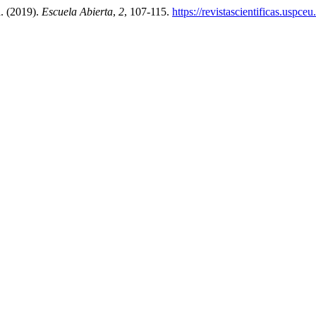
a. (2019).
Escuela Abierta
,
2
, 107-115.
https://revistascientificas.uspc