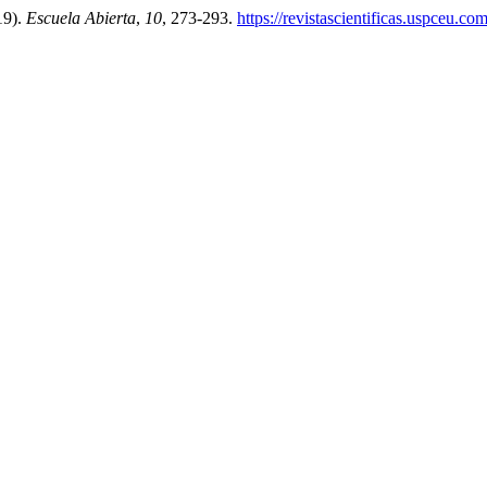
19).
Escuela Abierta
,
10
, 273-293.
https://revistascientificas.uspceu.c