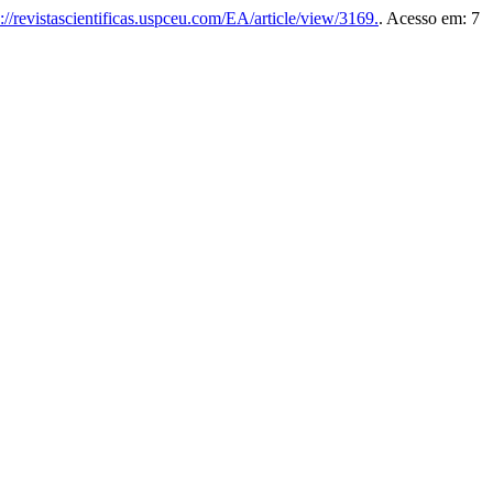
://revistascientificas.uspceu.com/EA/article/view/3169.
. Acesso em: 7