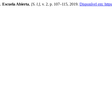
a.
Escuela Abierta
,
[S. l.]
, v. 2, p. 107–115, 2019.
Disponível em: https