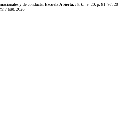
 emocionales y de conducta.
Escuela Abierta
,
[S. l.]
, v. 20, p. 81–97, 2
m: 7 aug. 2026.