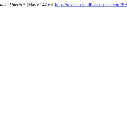
uela Abierta
5 (May): 147-66.
https://revistascientificas.uspceu.com/E