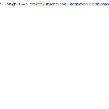
a
5 (May): 117-24.
https://revistascientificas.uspceu.com/EA/article/vi