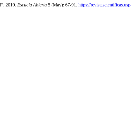
l”. 2019.
Escuela Abierta
5 (May): 67-91.
https://revistascientificas.