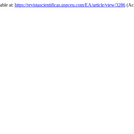
lable at:
https://revistascientificas.uspceu.com/EA/article/view/3286
(Acc