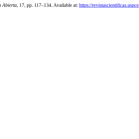
a Abierta
, 17, pp. 117–134. Available at:
https://revistascientificas.us