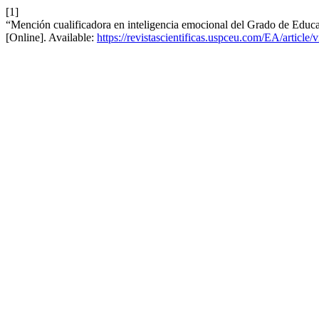
[1]
“Mención cualificadora en inteligencia emocional del Grado de Educa
[Online]. Available:
https://revistascientificas.uspceu.com/EA/article