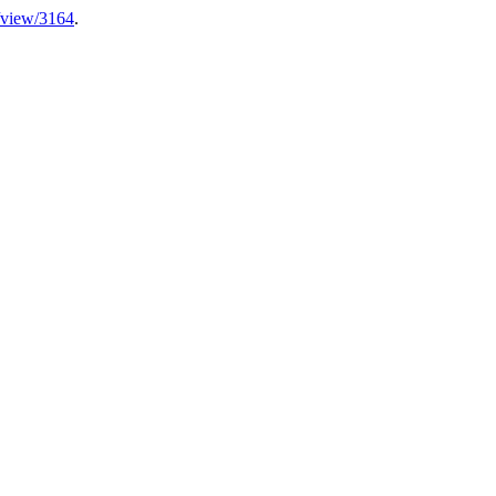
e/view/3164
.