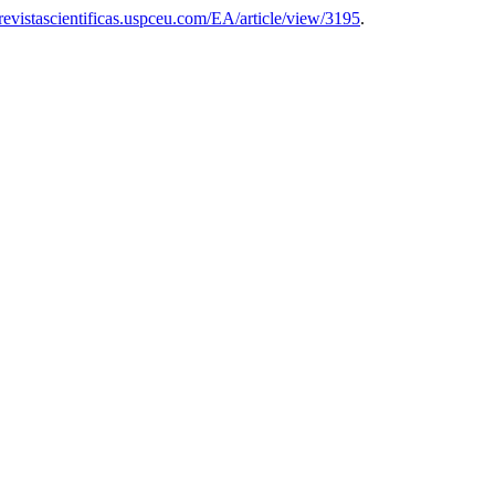
/revistascientificas.uspceu.com/EA/article/view/3195
.