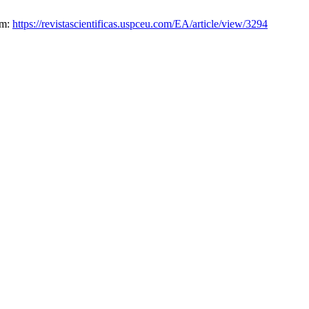
om:
https://revistascientificas.uspceu.com/EA/article/view/3294