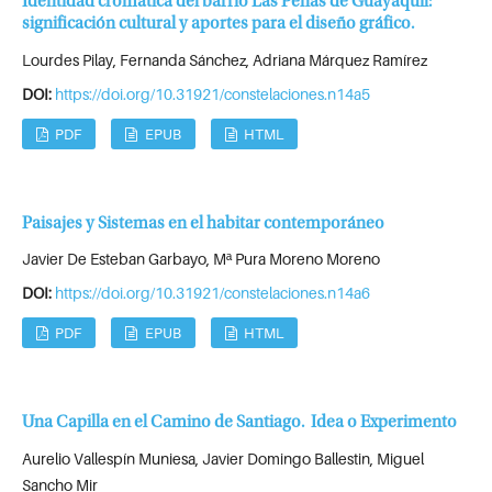
Identidad cromática del barrio Las Peñas de Guayaquil:
significación cultural y aportes para el diseño gráfico.
Lourdes Pilay, Fernanda Sánchez, Adriana Márquez Ramírez
DOI:
https://doi.org/10.31921/constelaciones.n14a5
PDF
EPUB
HTML
Paisajes y Sistemas en el habitar contemporáneo
Javier De Esteban Garbayo, Mª Pura Moreno Moreno
DOI:
https://doi.org/10.31921/constelaciones.n14a6
PDF
EPUB
HTML
Una Capilla en el Camino de Santiago. Idea o Experimento
Aurelio Vallespín Muniesa, Javier Domingo Ballestin, Miguel
Sancho Mir