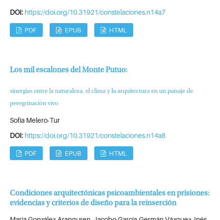
DOI:
https://doi.org/10.31921/constelaciones.n14a7
PDF
EPUB
HTML
Los mil escalones del Monte Putuo:
sinergias entre la naturaleza, el clima y la arquitectura en un paisaje de
peregrinación vivo
Sofía Melero-Tur
DOI:
https://doi.org/10.31921/constelaciones.n14a8
PDF
EPUB
HTML
Condiciones arquitectónicas psicoambientales en prisiones:
evidencias y criterios de diseño para la reinserción
María González-Aranguren, Jacobo García-Germán Vázquez, Inés