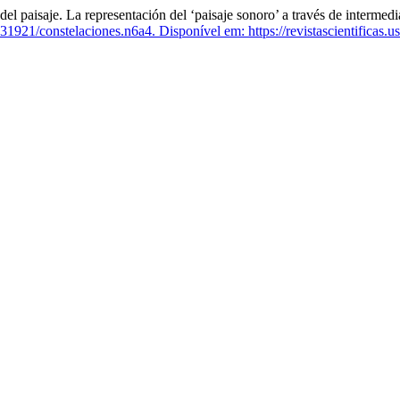
aje. La representación del ‘paisaje sonoro’ a través de intermedia
31921/constelaciones.n6a4.
Disponível em: https://revistascientificas.