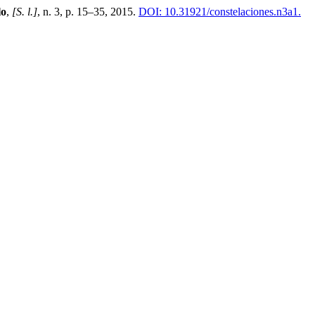
lo
,
[S. l.]
, n. 3, p. 15–35, 2015.
DOI: 10.31921/constelaciones.n3a1.