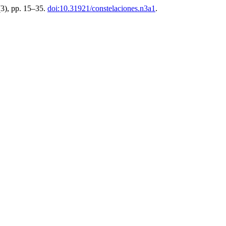
 (3), pp. 15–35.
doi:10.31921/constelaciones.n3a1
.