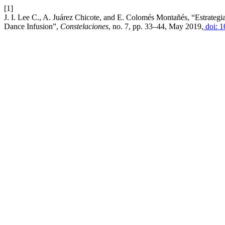
[1]
J. I. Lee C., A. Juárez Chicote, and E. Colomés Montañés, “Estrategi
Dance Infusion”,
Constelaciones
, no. 7, pp. 33–44, May 2019,
doi: 1