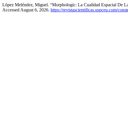
López Meléndez, Miguel. “Morphologic: La Cualidad Espacial De L
Accessed August 6, 2026.
https://revistascientificas.uspceu.com/const