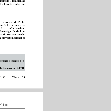
– y capítulos de libro –en editoriales como Dykinson, Tirant lo Blanch o Pirámide–. También ha 
defendido una treintena de comunicaciones en congresos internacionales, participado en un PIE, y llevado a cabo una 
. Personal Investigador en Formación como beneciario de una Ayuda de Formación del Profe
-
sorado Universitario (FPU) otorgada por el Ministerio de Universidades. Graduado en Periodismo (2018) y máster en 
Investigación sobre Medios de Comunicación, Audiencias y Práctica Profesional en Europa (2019) por la Universidad 
de Málaga, de cuyo Departamento de Periodismo fue becario de Colaboración y de Iniciación a la Investigación del Plan 
Propio de la UMA. Es autor de más de 50 trabajos cientícos repartidos entre artículos y capítulos de libros. También ha 
defendido más de 70 comunicaciones en congresos internacionales. Actualmente participa en un proyecto nacional de 
 y su percepción por parte de los jóvenes españoles: el 
https://doi.org/10.31921/doxacom.n36a1741
nº 36, pp. 19-42
 | 19
 y su percepción por parte de los jóvenes españoles: el inujo de los factores sociodemográcos