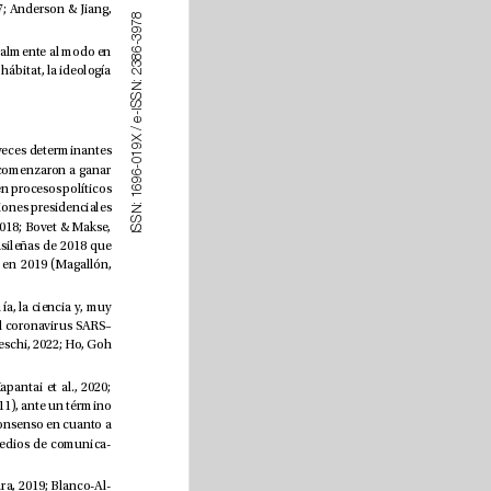
al., 2021), cabe pensar que son los jóvenes el colectivo más expuesto a ellas (Children’s Commissioner, 2017; Anderson & Jiang, 
8
7
9
3
-
6
, atendiendo especialmente al modo en 
8
3
que se enfrenta a ellas y a cómo inuyen en su recepción factores sociodemográcos como el sexo, la edad, el hábitat, la ideología 
2
:
N
S
S
I
-
e
/
X 
9
 representan ya una disfunción informativa universalmente extendida, con consecuencias a veces determinantes 
1
0
-
en la generación de estados de opinión y en la toma de decisiones colectivas. Hace algo más de un lustro comenzaron a ganar 
6
9
6
cobertura mediática (Zimdars & McLeod, 2020; Baptista et al., 2021), y su concurso ha quedado demostrado en procesos políticos 
1
:
como la consulta sobre el Brexit de 2016 (Bastos & Mercea, 2017; Grice, 2017; Blanco-Alfonso, 2020), las elecciones presidenciales 
N
S
estadounidenses que ganó el líder republicado Donald Trump (Allcott & Gentzkow, 2017; Bakir & McStay, 2018; Bovet & Makse, 
S
I
2019; Magallón, 2019a), el referéndum de Cataluña del 1-O de 2017 (Alandete, 2019), las presidenciales brasileñas de 2018 que 
entronizaron a Jair Bolsonaro (Oliveira & Rossi, 2018) o los dos comicios generales celebrados en España en 2019 (Magallón, 
 se han dejado sentir también en áreas como la educación, la economía, la ciencia y, muy 
especialmente, la medicina –en este caso, al hilo de la crisis sanitaria mundial derivada de la pandemia del coronavirus SARS–
Cov-2– (Brennen et al., 2020; Masip et al., 2020; Paniagua et al., 2020; Sánchez-García, 2021; Franceschi & Pareschi, 2022; Ho, Goh 
En la literatura cientíca aún existe cierta disparidad de criterios en cuanto a los límites del fenómeno (Kapantai et al., 2020; 
Baptista & Gradim, 2022; García-Marín & Salvat-Martinrey, 2022): nos hallamos, según Tandoc et al. (2021: 111), ante un término 
“complejo y algo controvertido debido a la amplia variedad de formas en que se utiliza”. Aunque no existe consenso en cuanto a 
 como aquellos mensajes aparentemente producidos por medios de comunica
-
Los códigos de naturaleza periodística en que suelen apoyarse (Lazer et al., 2018; Canavilhas, Colussi & Moura, 2019; Blanco-Al
-