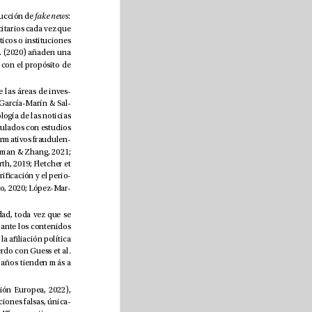
Atendiendo a Allcot y Gentzkow (2017), se podrían señalar dos motivos principales a los que obedece la producción de 
: 
fake news
por una parte, el factor económico, ya que las noticias falsas que se viralizan logran elevados benecios publicitarios cada vez que 
se visitan las páginas web matrices; y por otra, el ideológico, cuando los bulos pretenden desacreditar a políticos o instituciones 
de signo opuesto al de la entidad generadora del mensaje (Del Fresno-García, 2019). Gómez-Calderón et al. (2020) añaden una 
tercera razón, el motor estratégico, en referencia a las noticias falsas producidas por instituciones o países con el propósito de 
 han devenido una de las áreas de inves
-
tigación que mayor atención suscita entre los académicos (García-Galera, Blanco-Alfonso & Tejedor, 2019; García-Marín & Sal
-
vat-Martinrey, 2022). Así lo reeja el amplio repertorio de trabajos centrados, entre otros aspectos, en la tipología de las noticias 
falsas (García-Galera, Del-Hoyo-Hurtado & Blanco-Alfonso, 2020), la caracterización y análisis de bulos vinculados con estudios 
de casos (Brennen et al., 2020; Salaverría et al., 2020; López-Martín et al., 2021), la difusión de contenidos informativos fraudulen
-
 (Schwarz & Jalbert, 2021; Newman & Zhang, 2021; 
Van-der-Linden & Roozenbeek, 2021), las opciones para neutralizar sus potenciales efectos adversos (Bosworth, 2019; Fletcher et 
al., 2020; Vraga et al., 2020; García-Marín & Salvat-Martinrey, 2022) o la importancia de las plataformas de vericación y el perio
-
dismo colaborativo a la hora de paliar el inujo de la desinformación (Magallón, 2018; Pérez-Curiel & Velasco, 2020; López-Mar
-
Sobre la capacidad de la ciudadanía para identicar las noticias falsas es difícil pronunciarse con rotundidad, toda vez que se 
encuentra condicionada en gran medida por la tendencia de los individuos a sobreestimar su perspicacia ante los contenidos 
engañosos, lo que se conoce como efecto Dunning-Kruger (Gómez-Calderón et al., 2020). También la edad y la aliación política 
 y la reacción que estas provocan: así, de acuerdo con Guess et al. 
(2019), los usuarios identicados como conservadores o de extrema derecha y aquellos que superan los 65 años tienden más a 
En cualquier caso, según el “Eurobarómetro Standard 96. Opinión pública en la Unión Europea” (Comisión Europea, 2022), 
mientras que el 70% de los habitantes de la UE asegura encontrar de manera frecuente en Internet informaciones falsas, única
-