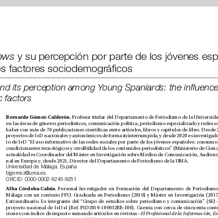
fake news
inujo de los factores sociodemográcos 
demographic factors
Bernardo Gómez-Calderón. 
nal en Europa y, desde 2021, Director del Departamento de Periodismo de la UMA.
Universidad de Málaga, España
bjgomez@uma.es
ORCID: 0000-0002-9245-9251
Alba Córdoba-Cabús
ciones con índice de impacto sumando artículos en revistas –
El Profesional de la Información
, 