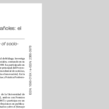
 y su percepción por parte de los jóvenes españoles: el 
Fake news and its perception among Young Spaniards: the inuence of socio-
8
7
9
3
-
6
8
3
Profesor titular del Departamento de Periodismo de la Universidad de Málaga. Investiga 
2
en las áreas de géneros periodísticos, comunicación política, periodismo especializado y redes sociales, contando en su 
:
N
S
haber con más de 70 publicaciones cientícas entre artículos, libros y capítulos de libro. Desde 2001 ha participado en 
S
proyectos de I+D nacionales y autonómicos de forma ininterrumpida, y desde 2020 es investigador principal del Proyec
-
I
-
e
to de I+D “El uso informativo de las redes sociales por parte de los jóvenes españoles: consumo incidental de noticias, 
/
X 
condicionantes tecnológicos y credibilidad de los contenidos periodísticos” (Ministerio de Ciencia e Innovación). En la 
9
1
actualidad es Coordinador del Máster en Investigación sobre Medios de Comunicación, Audiencias y Práctica Profesio
-
0
-
6
9
6
1
:
N
S
S
. Personal Investigador en Formación del Departamento de Periodismo de la Universidad de 
I
Málaga con un contrato FPU. Graduada en Periodismo (2016) y Máster en Investigación (2017), ambos con Premios 
Extraordinario. Es integrante del “Grupo de estudios sobre periodismo y comunicación” (SEJ-067) y participa en un 
proyecto nacional de I+D+I (Ref. PID2019-106932RB-I00). Cuenta con cerca de cincuenta contribuciones en publica
-
Estudios sobre el Mensaje 