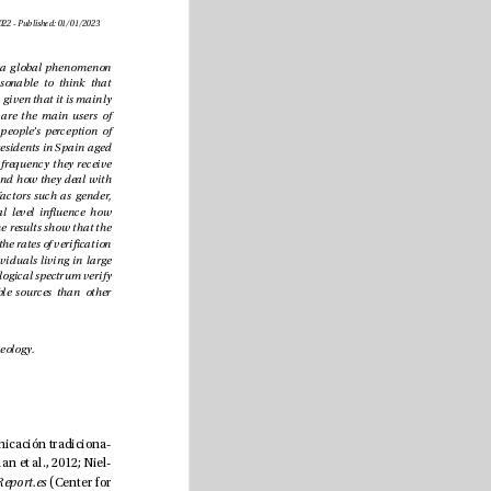
Received: 22/07/2022 - Accepted: 09/12/22 - Early access: 13/12/2022 - Published: 01/01/2023
Over the last ve years, fake news has become a global phenomenon 
impacting global information ows. It is reasonable to think that 
young people are exposed to fake news the most, given that it is mainly 
disseminated through social media, and they are the main users of 
these applications. is study analyses young people’s perception of 
fake news based on a representative sample of residents in Spain aged 
between 15 and 24 (n=1,068). We consider the frequency they receive 
fake news, the topics they refer to, the sources, and how they deal with 
them. We considered how socio-demographic factors such as gender, 
age, location, political ideology or educational level inuence how 
they receive fake news. Among other ndings, the results show that the 
higher the age and educational level, the higher the rates of verication 
and recognition of fake news. In addition, individuals living in large 
municipalities and those on the right of the ideological spectrum verify 
information less frequently and use less reliable sources than other 
Young people; Spain; fake news; social media; ideology.
 han reemplazado, entre capas cada vez más amplias de la población, a los medios de comunicación tradiciona
-
les a la hora de suministrar información periodística, y lo han hecho prácticamente en todo el mundo (Newman et al., 2012; Niel
-
Digital News Report.es
 (Center for 