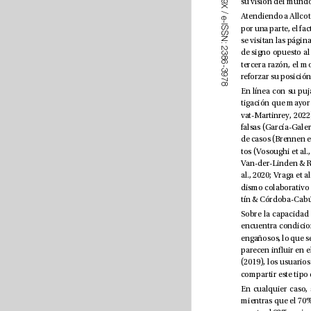
9
X
/
e
-
I
S
S
N
:
2
3
8
6
-
3
9
7
8