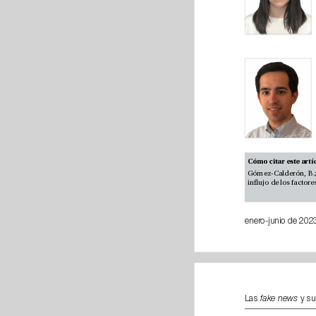
enero-jun
Las 
fake news