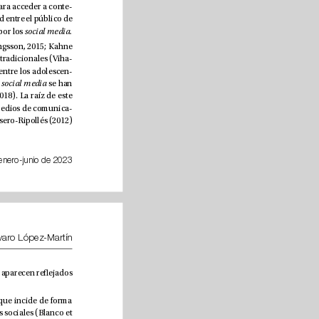
Internet Studies and Digital Life, 2022) recoge que el 23% de la ciudadanía se inclina por las redes sociales para acceder a conte
-
nidos de actualidad, en detrimento de la prensa en papel, la radio o la televisión, oscilando por franjas de edad entre el público de 
18 a 24 años, donde el porcentaje se eleva hasta el 47%, y el mayor de 65, que solo en el 9% de los casos opta por los 
social media. 
Los jóvenes son el colectivo que en mayor medida recurre a las redes para informarse (Marchi, 2012; Sveningsson, 2015; Kahne 
& Bowyer, 2017; Mihailidis & Viotty, 2017; Paskin, 2018), encontrándose cada vez más alejados de los medios tradicionales (Viha
-
lemm & Kõuts-Klemm, 2017; Bärtl, 2018). El acceso a contenido periodístico convencional, especialmente entre los adolescen
-
& Fletcher, 2017), al tiempo que los 
social media
 se han 
convertido para ellos en un sustituto de la televisión (Cunningham & Craig, 2017; Himma-Kadakas et al., 2018). La raíz de este 
recurso masivo a las redes puede encontrarse en el sentimiento tan extendido entre los jóvenes de que los medios de comunica
-
ción no abordan temas importantes para ellos (Férdeline, 2021), algo que ya apuntaban hace un decenio Casero-Ripollés (2012) 
enero-junio de 2023
Bernardo Gómez-Calderón, Alba Córdoba-Cabús y Álvaro López-Martín
 un desacuerdo profundo con el modo en que aparecen reejados 
 se han convertido en un fenómeno global que incide de forma 
ostensible en los ujos informativos mundiales, y dado que su principal vía de difusión parecen ser las redes sociales (Blanco et 