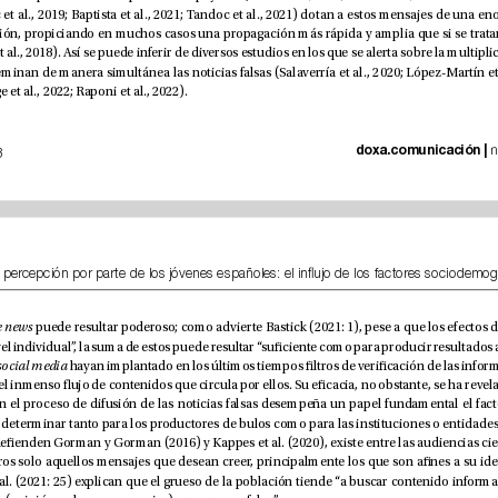
al., 2021; Imaduwage et al., 2022; Raponi et al., 2022). 
doxa.comunicación | 
io de 2023
fake news
l
cia
me
dia