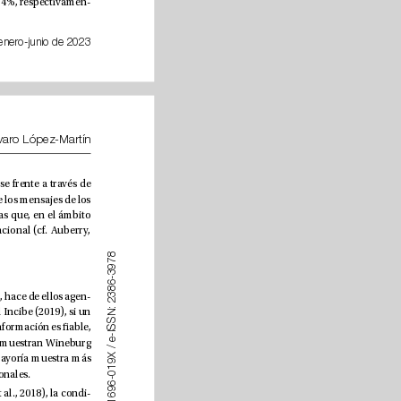
mente el 62% se siente preparado para detectarlas (en España, los registros son aún menos alentadores, 81 y 54%, respectivamen
-
enero-junio de 2023
Bernardo Gómez-Calderón, Alba Córdoba-Cabús y Álvaro López-Martín
te). Nos encontramos, por tanto, ante un desafío colectivo de notable envergadura, al que solo puede hacerse frente a través de 
una labor sostenida de alfabetización mediática, la mejor herramienta para formar a ciudadanos críticos ante los mensajes de los 
medios de comunicación (Caldeiro & Aguaded, 2015). En este sentido, resultan muy oportunas las iniciativas que, en el ámbito 
de la enseñanza tanto secundaria como universitaria, se están llevando a cabo a escala nacional e internacional (cf. Auberry, 
8
7
9
3
-
6
8
3
El hecho de que las redes sean un cauce natural de socialización y conocimiento del entorno para los jóvenes, hace de ellos agen
-
2
:
. De hecho, como apunta el Incibe (2019), si un 
N
S
contenido atrae su atención, no dudan en compartirlo, a veces de forma masiva, sin detenerse a valorar si la información es able, 
S
I
-
e
y aun sabiendo a veces que no lo es. Para los jóvenes constituyen mensajes altamente persuasivos, como demuestran Wineburg 
/
X 
et al. (2016), quienes, a partir de entrevistas a universitarios de Stanford, llegan a la conclusión de que la mayoría muestra más 
9
1
conanza en fuentes y contenidos falsos que en noticias procedentes de medios de comunicación convencionales. 
0
-
6
9
Según numerosos autores (Hargittai et al., 2010; Wineburg & McGrew, 2016; McGrew et al., 2017; McGrew et al., 2018), la condi
-
6
1