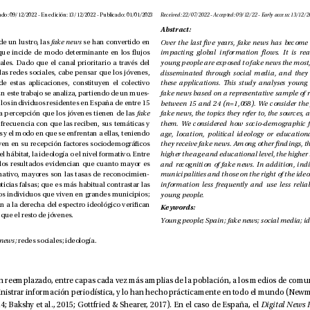
Recibido: 22/07/2022 - Aceptado: 09/12/2022 - En edición: 13/12/2022 - Publicado: 01/01/2023
Abstract: 
Desde hace algo más de un lustro, las 
fake news
 se han convertido en 
un fenómeno global que incide de modo determinante en los ujos 
comunicativos mundiales. Dado que el canal prioritario a través del 
cual se difunden son las redes sociales, cabe pensar que los jóvenes, 
principales usuarios de estas aplicaciones, constituyen el colectivo 
más expuesto a ellas. En este trabajo se analiza, partiendo de un mues
-
treo representativo de los individuos residentes en España de entre 15 
y 24 años (n=1.068), la percepción que los jóvenes tienen de las 
fake 
, atendiendo a la frecuencia con que las reciben, sus temáticas y 
fuentes más habituales y el modo en que se enfrentan a ellas, teniendo 
en cuenta cómo inuyen en su recepción factores sociodemográcos 
como el sexo, la edad, el hábitat, la ideología o el nivel formativo. Entre 
otras constataciones, los resultados evidencian que cuanto mayor es 
la edad y el nivel formativo, mayores son las tasas de reconocimien
-
to y vericación de noticias falsas; que es más habitual contrastar las 
informaciones entre los individuos que viven en grandes municipios; 
young people.
y que quienes se sitúan a la derecha del espectro ideológico verican 
Keywords:
con menor frecuencia que el resto de jóvenes. 
fake news;
redes sociales; ideología.
der, 2014; Bakshy et al., 2015; Gottfried & Shearer, 2017). En el caso de España, el 