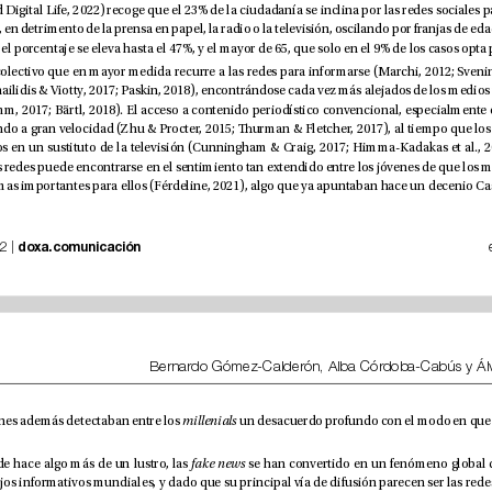
tes, está disminuyendo a gran velocidad (Zhu & Procter, 2015; urman 
 | nº 36, pp. 19-42 | 
doxa.comunicación
y Yuste (2015), quienes además detectaban entre los 
millenials
Paralelamente, desde hace algo más de un lustro, las 
fake news