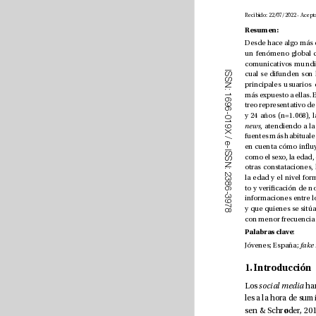
Resumen: 
I
S
S
N
:
1
6
9
6
-
0
1
news
9
X
/
e
-
I
S
S
N
:
2
3
8
6
-
3
9
7
8
Palabras clave
: 
Jóvenes; España; 
1. Introducción
Los 
social media
sen & Schr
ø