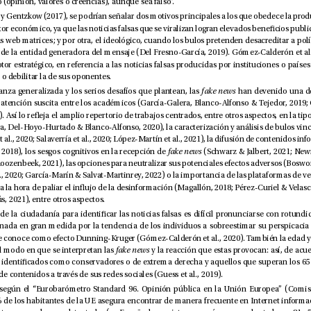
su visión del mundo (opinión, valores o creencias), aunque sea falso”.
reforzar su posición o debilitar la de sus oponentes.
En línea con su pujanza generalizada y los serios desafíos que plantean, las 
fake news
tos (Vosoughi et al., 2018), los sesgos cognitivos en la recepción de 
fake news
tín & Córdoba-Cabús, 2021), entre otros aspectos.
parecen inuir en el modo en que se interpretan las 
fake news
compartir este tipo de contenidos a través de sus redes sociales (Guess et al., 2019).