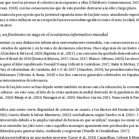
2018; Smith & Anderson, 2018), con las consecuencias que de esto pueden derivarse a medio y largo plazo. 
En este trabajo, analizamos la percepción que la juventud española tiene de las 
fake news
política o el nivel formativo.
1.1. Las fake news, un fenómeno en auge en el ecosistema informativo mundial
2019b), entre otros acontecimientos de relevancia.
Desde 2016, los efectos de las 
fake news
su denición, podemos entender las 
fake news
ción que se crean y difunden para generar daño, confundir y tergiversar (Wardle & Derakhshan, 2017). 