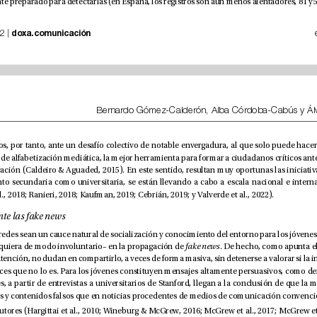
 | nº 36, pp. 19-42 | 
doxa.comunicación
2018; Musgrove et al., 2018; Ranieri, 2018; Kaufman, 2019; Cebrián, 2019; y Valverde et al., 2022).
1.2. Los jóvenes ante las fake news
tes privilegiados –siquiera de modo involuntario– en la propagación de 
fake news