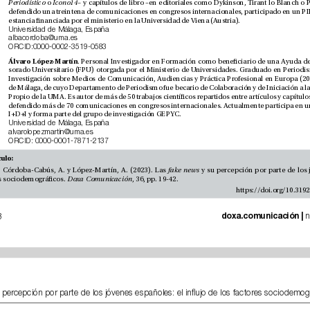
Periodístico
 o 
Icono14
estancia nanciada por el ministerio en la Universidad de Viena (Austria). 
Universidad de Málaga, España
albacordoba@uma.es
ORCID:0000-0002-3519-0583
Álvaro López-Martín
I+D+I y forma parte del grupo de investigación GEPYC.
Universidad de Málaga, España
alvarolopezmartin@uma.es
ORCID: 0000-0001-7871-2137
Cómo citar este artículo: 
Gómez-Calderón, B.; Córdoba-Cabús, A. y López-Martín, A. (2023). Las 
fake news
inujo de los factores sociodemográcos. 
Doxa Comunicación
, 36, pp. 19-42.
 doxa.comunicación | 
io de 2023