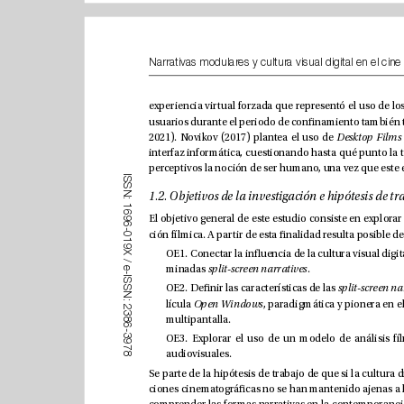
2021). Novikov (2017) plantea el uso de 
Desktop Films
I
S
S
N
:
1
6
9
6
-
0
1
9
X
/
minadas 
split-screen narratives
.
e
-
I
S
OE2. Denir las características de las 
S
N
:
lícula 
Open Windows
2
3
multipantalla.
8
6
-
3
9
7
audiovisuales.
8