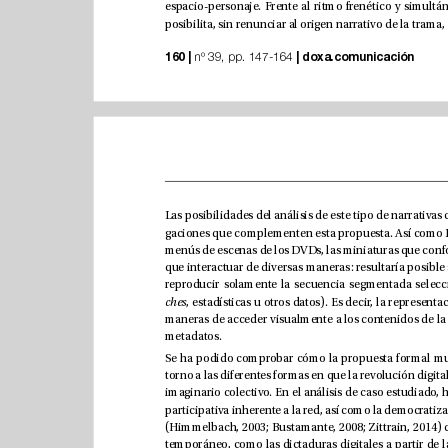
160 |
|
doxa.comunicación
 nº 39, pp. 147-164 
ches
metadatos.