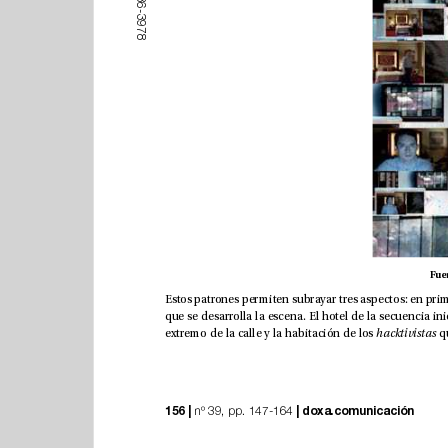
6
-
3
9
7
8
extremo de la calle y la habitación de los 
hacktivistas 
156 |
|
doxa.comunicación
 nº 39, pp. 147-164 