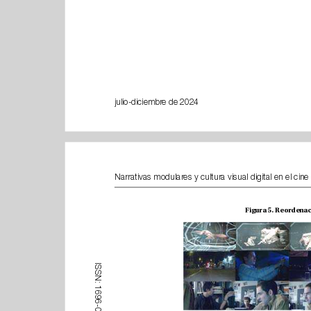
julio-diciembre de 2024
I
S
S
N
:
1
6
9
6
-
0