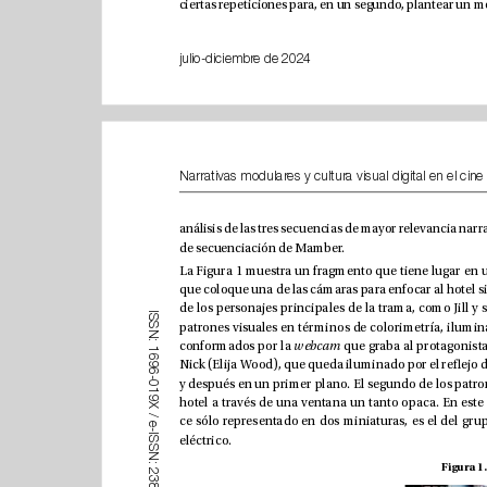
julio-diciembre de 2024
de secuenciación de Mamber. 
I
S
S
N
:
conformados por la 
webcam
1
6
9
6
-
0
1
9
X
/
e
-
I
eléctrico.
S
S
N
:
2
3
8