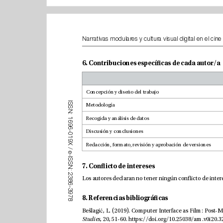
6. Contribuciones especícas de cada autor/a
I
S
Metodología
S
N
:
1
6
9
6
-
0
1
9
X
/
e
-
I
S
S
7. Conicto de intereses
N
:
2
3
8
6
-
3
9
7
8. Referencias bibliográcas
8
Bešlagi
ć
Studies
, 20, 51-60. 