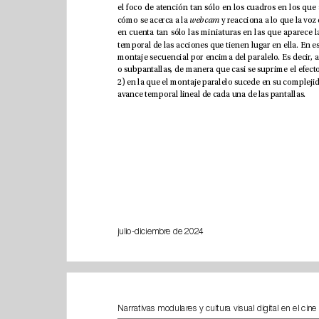
cómo se acerca a la 
webcam
avance temporal lineal de cada una de las pantallas.
julio-diciembre de 2024