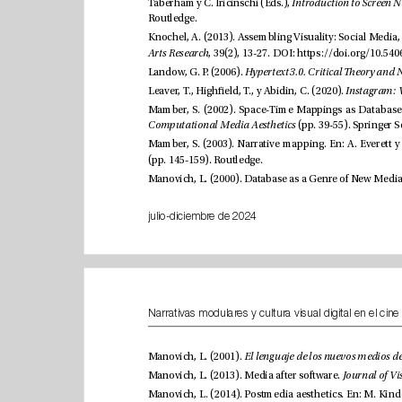
Taberham y C. Iricinschi (Eds.), 
Routledge. 
Arts Research
, 39(2), 13-27. DOI: 
Landow, G. P. (2006). 
Leaver, T., Higheld, T., y Abidin, C. (2020). 
Computational Media Aesthetics
(pp. 145-159). Routledge.
julio-diciembre de 2024
Manovich, L. (2001). 
Manovich, L. (2013). Media after software. 