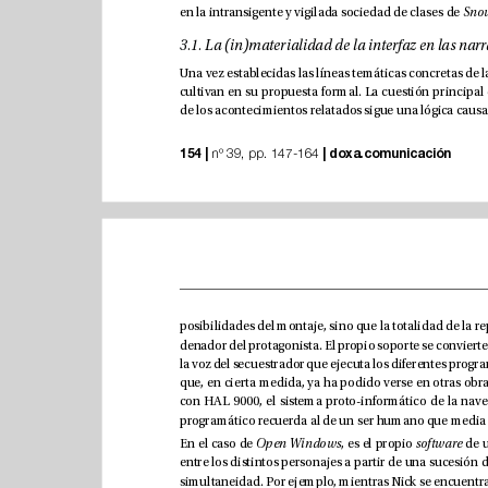
en la intransigente y vigilada sociedad de clases de 
154 |
|
doxa.comunicación
 nº 39, pp. 147-164 
En el caso de 
Open Windows
, es el propio 
software