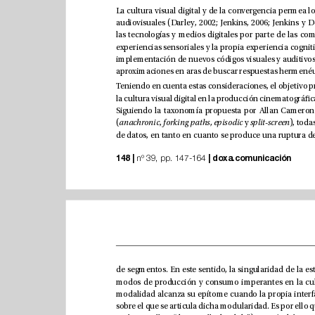
(
anachronic
, 
forking paths
, 
episodic
 y 
split-screen
148 |
|
doxa.comunicación
 nº 39, pp. 147-164 