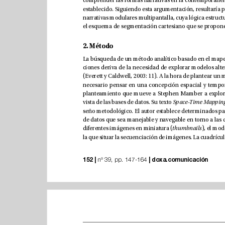
2. Método
vista de las bases de datos. Su texto 
diferentes imágenes en miniatura (
thumbnails
152 |
|
doxa.comunicación
 nº 39, pp. 147-164 