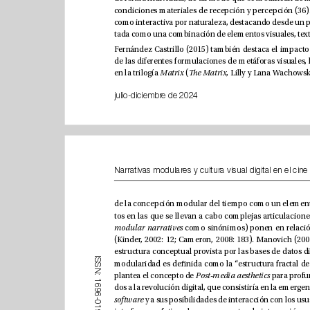
(
en la trilogía 
Matrix 
e Matrix
julio-diciembre de 2024
modular narratives
I
S
S
N
plantea el concepto de 
Post-media aesthetics
:
1
6
9
6
software
-
0
1