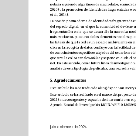
et al., 2014). 
que circula en los canales 
on
line
5. Agradecimientos
julio-diciembre de 2024