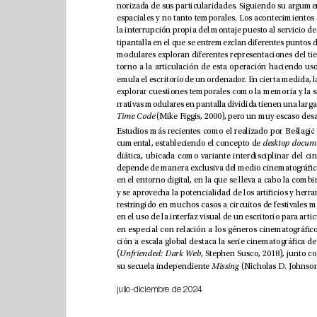
la interrupci
ó
torno a la articulaci
ó
n de esta operaci
ó
d
Time Co
e
Estudios más recientes como el realizado por Bešlag
ić
d
d
cumental, estableciendo el concepto de 
esktop 
ción a escala global destaca la serie ci
(
d
d
: Dark Web
Unfrien
e
su secuela independiente 
Missing
julio-diciembre de 2024