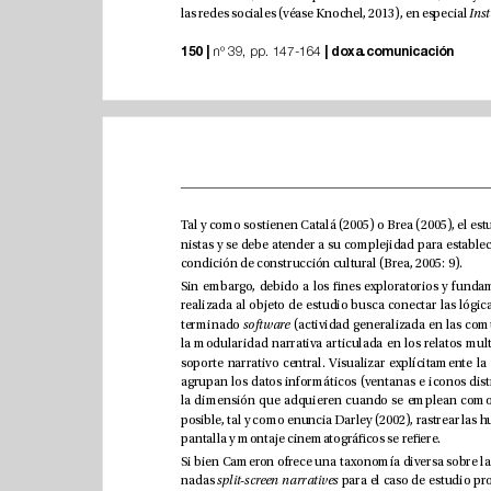
las redes sociales (véase Knochel, 2013), en especial 
150 |
|
doxa.comunicación
 nº 39, pp. 147-164 
condición de construcción cultural (Brea, 2005: 9).
terminado 
software
pantalla y montaje cinematográcos se reere.
í
Si bien Cameron ofrece una taxonom
l
nadas 
sp
it-screen narratives