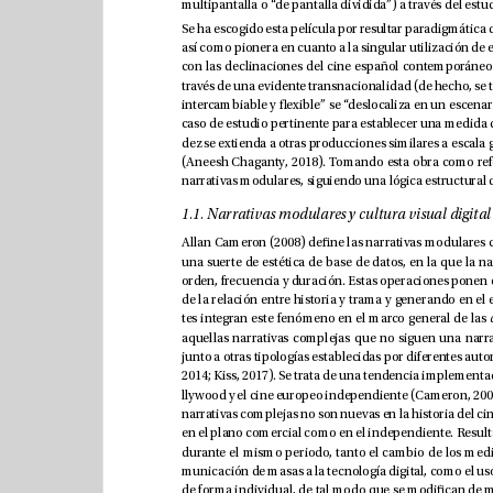
1.1. Narrativas modulares y cultura visual digital
una suerte de est
é
orden, frecuencia y duraci
ó
de la relaci
ó
tes integran este fenómeno en el marco general de las 
co