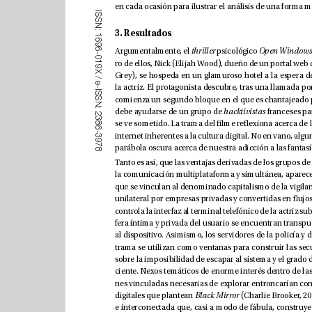
I
S
S
N
:
3. Resultados
1
6
9
6
Argumentalmente, el 
thriller 
psicológico 
Open Wind
-
0
1
9
X
/
e
-
I
S
S
N
:
debe ayudarse de un grupo de 
hacktivistas 
2
3
8
6
-
3
9
7
8
digitales que plantean 
Black Mirror