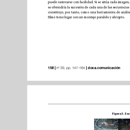
lme tiene lugar con un montaje paralelo y abrupto.
158 |
|
doxa.comunicación
 nº 39, pp. 147-164 