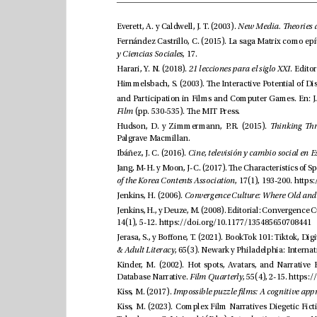
Everett, A. y Caldwell, J. T. (2003). 
y Ciencias Sociales
, 17.
Harari, Y. N. (2018). 
21 lecciones para el siglo XXI
Film
 (pp. 530-535). e MIT Press.
Hudson, D. y Zimmermann, P.R. (2015). 
Palgrave Macmillan.
Ibáñez, J. C. (2016). 
of the Korea Contents Association
, 17(1), 193-200. 
Jenkins, H. (2006). 
14(1), 5-12. 
https://doi.org/10.1177/135485650708441
& Adult Literacy
Database Narrative. 
Film Quarterly
, 55(4), 2-15. 
Kiss, M. (2017). 