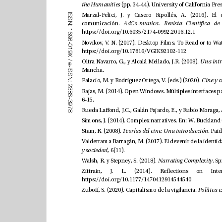
the Humanities 
I
S
S
N
comunicación. 
:
1
https://doi.org/10.6035/2174-0992.2016.12.1
6
9
6
-
0
1
https://doi.org/10.17816/VGIK92102-112
9
X
/
Oltra Navarro, G., y Alcalá Mellado, J.R. (2008). 
e
-
Mancha.
I
S
S
N
í
Palacio, M. y Rodr
guez Ortega, V. (eds.) (2020). 
:
2
3
8
6
6-15.
-
3
9
7
8
Stam, R. (2008). 
Teorías del cine. Una introducción
y sociedad
, 6(11). 
Walsh, R. y Stepney, S. (2018). 
Narrating Complexity
https://doi.org/10.1177/1470412914544540
Zubo, S. (2020). Capitalismo de la vigilancia. 