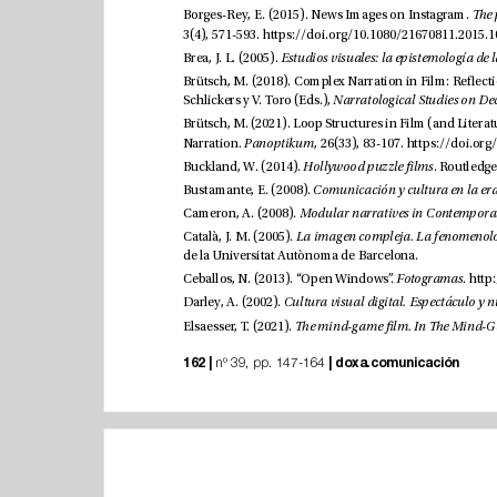
Borges-Rey, E. (2015). News Images on Instagram. 
3(4), 571-593. 
Brea, J. L. (2005). 
Schlickers y V. Toro (Eds.), 
Narration. 
Panoptikum
, 26(33), 83-107. 
Buckland, W. (2014). 
Hollywood puzzle lms
Bustamante, E. (2008). 
Cameron, A. (2008). 
Català, J. M. (2005). 
de la Universitat Autònoma de Barcelona.
Ceballos, N. (2013). “Open Windows”. 
Fotogramas
. 
Darley, A. (2002). 
Elsaesser, T. (2021). 
162 |
|
doxa.comunicación
 nº 39, pp. 147-164 