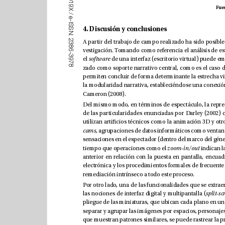
1
9
X
/
e
-
I
S
4. Discusión y conclusiones
S
N
:
2
3
8
6
-
3
el 
software
9
7
8
Cameron (2008). 
cams
tiempo que operaciones como el 
zoom-in/out
remediación intrínseco a todo este proceso. 
las nociones de interfaz digital y multipantalla (
sp