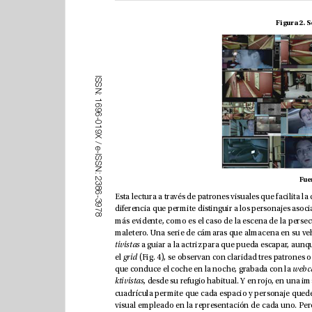
I
S
S
N
:
1
6
9
6
-
0
1
9
X
/
e
-
I
S
S
N
:
2
3
8
6
-
3
9
7
8
tivistas 
el 
grid
que conduce el coche en la noche, grabada con la 
ktivistas