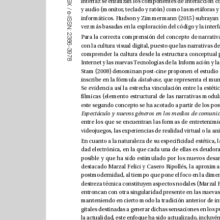
9
X
/
e
-
I
S
S
N
:
2
3
8
6
-
3
9
7
8
Internet y las nuevas Tecnologías de la Informaci
ó
inscribe en la f
ó
rmula 
database