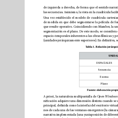
A priori, la naturaleza multipantalla de 
Open Win
d
o