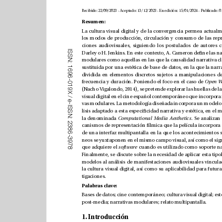
Resumen:
I
S
S
N
:
1
6
9
6
-
frecuencia y duración. Poniendo el foco en el caso de 
0
1
9
X
/
e
-
I
S
S
N
la denominada 
Computational Media Aesthetics
:
2
3
8
6
-
3
9
7
que adquiere el 
software 
8
tigaciones.
Palabras clave: 
post-media; narrativas modulares; relato multipantalla.
1. Introducción