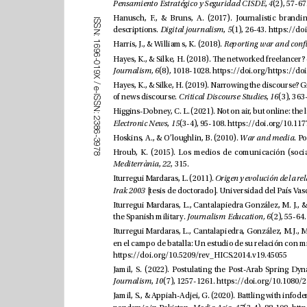
, 
Pensamiento Estratégico y Seguridad CISDE
4
I
S
S
descriptions. 
, 
(1), 26-43. 
Digital journalism
5
N
:
1
Harris, J., & Williams, K. (2018). 
6
9
6
-
0
1
(8), 1018-1028. 
Journalism, 6
9
X
/
e
-
of news discourse. 
, 
Critical Discourse Studies
16
I
S
S
N
:
2
, 
(3-4), 95-108. 
Electronic News
15
3
8
6
Hoskins, A., & O’loughlin, B. (2010). 
War and media
-
3
9
7
8
, 
, 315. 
Mediterrània
22
Iturregui Mardaras, L. (2011). 
Irak 2003 
the Spanish military.
(2), 55-64.
 Journalism Education, 6
https://doi.org/10.5209/rev_HICS.2014.v19.45055
, 
(7), 1257-1261. 
Journalism
10