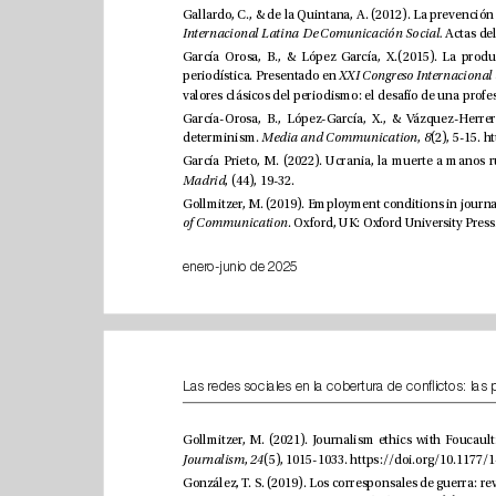
Internacional Latina De Comunicación Social. 
periodística. Presentado en
determinism. 
, 
(2), 5-15. 
Media and Communication
8
Madrid
, (44), 19-32. 
of Communication
enero-junio de 2025
, 
(5), 1015-1033. 
Journalism
24