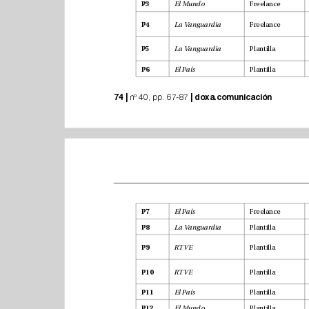
Freelance
P3
El Mundo
Freelance
P4
La Vanguardia
Plantilla
P5
La Vanguardia
Plantilla
P6
El País
74 |
|
doxa.comunicación
 nº 40, pp. 67-87 
Freelance
P7
El País
Plantilla
P8
La Vanguardia
Plantilla
P9
RTVE
Plantilla
P10
RTVE
Plantilla
P11
El País
Plantilla
P12
El Mundo