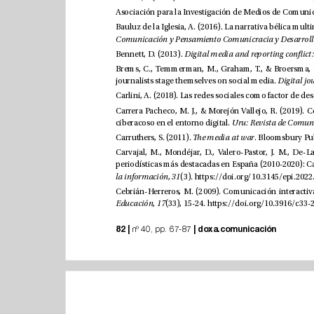
Bennett, D. (2013). 
journalists stage themselves on social media. 
ciberacoso en el entorno digital. 
Carruthers, S. (2011). 
e media at war
, 
(3). 
la información
31
, 
(33), 15-24. 
Educación
17
82 |
|
doxa.comunicación
 nº 40, pp. 67-87 