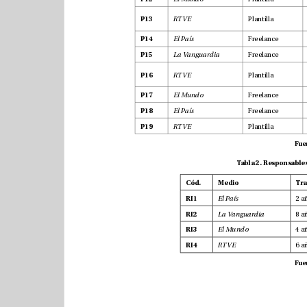
Plantilla
P13
RTVE
Freelance
P14
El País
Freelance
P15
La Vanguardia
Plantilla
P16
RTVE
P17
El Mundo
Freelance
P18
El País
Plantilla
P19
RTVE
Cód.Medio
RI1
El País
RI2
La Vanguardia
RI3
El Mundo 
RI4
RTVE