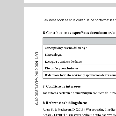
6. Contribuciones especícas de cada autor/a
I
S
Metodología
S
N
:
1
6
9
6
-
0
1
9
X
/
e
-
I
S
S
7. Conicto de intereses
N
:
2
3
8
6
-
3
9
7
8. Referencias bibliográcas
8