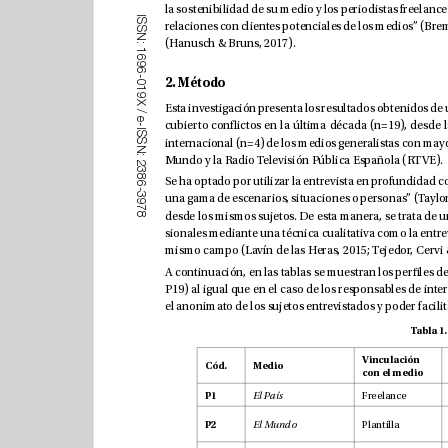
I
S
S
N
(Hanusch & Bruns, 2017).
:
1
6
9
6
-
2. Método
0
1
9
X
/
e
-
I
S
S
N
:
Mundo y la Radio Televisión Pública Española (RTVE).
2
3
8
6
-
3
9
7
8
Vinculación 
Cód.Medio
con el medio
Freelance
P1
El País
Plantilla
P2
El Mundo