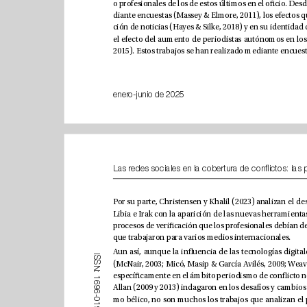
enero-junio de 2025
que trabajaron para varios medios internacionales.
I
S
S
N
:
1
6
9
6
-
0
1