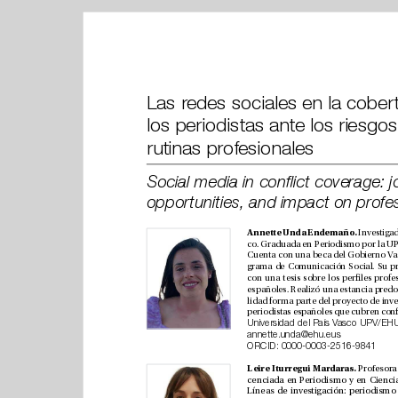
rutinas profesionales 
Annette Unda Endemaño. 
annette.unda@ehu.eus
ORCID: 
0000-0003-2516-9841
Leire Iturregui Mardaras.