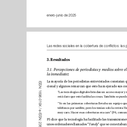
enero-junio de 2025
3. Resultados
la inmediatez
I
S
S
N
:
1
6
9
6
-
0
1
9
X
/
e
-
I
S
S
N
:
2
unos ordenadores llamados “
Tandy
3
8