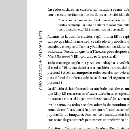
corresponden. etc.” (RI2, comunicación personal).
I
S
S
N
:
1
6
9
6
-
0
1
9
(RI1, comunicación personal).
X
Merci Facebook” 
/
e
-
I
S
S
N
:
2
3
8
6
-
personal).
3
9
7
8