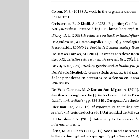
Cohen, N. S. (2019). At work in the digital newsroom. 
17.1419821
War. 
, 
(2) 1-19. 
Journalism Practice
17
D’Arcy, D. L. (2015). 
Presentación. 
d
ó
l
ICONO 14, Revista 
e Comunicaci
n y Tecno
siglo XXI. 
Estudios sobre el mensaje periodístico, 20
De Vuyst, S. (2020). 
v2020.7805
ámbito universitario
Díez Barriuso, V. (2017). 
[tesis de
profesional
, 1. 
Internacionales
bulletins during the Arab spring in Egypt.
Hi