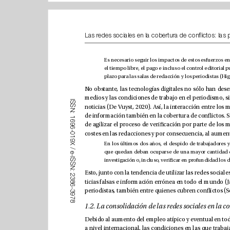
I
S
S
N
:
1
6
9
6
-
0
1
9
X
/
e
-
I
S
S
N
:
2
3
8
6
-
3
9
7
8