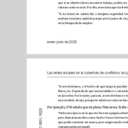
en la búsqueda de empleo:
enero-junio de 2025
I
S
S
N
:
pero, llamaron medios como 
1
6
9
6
comunicación personal).
-
0