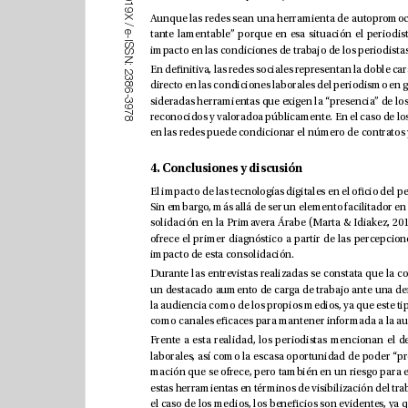
1
9
X
/
e
-
I
S
S
N
:
2
3
8
6
-
3
9
7
8
4. Conclusiones y discusión
impacto de esta consolidación.