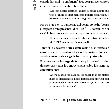
6
-
3
mente a través de la cabina telefónica.
9
7
8
los conictos es conocer el 
background
sitio” (P12, comunicación personal).
sociales aumenta la carga de trabajo del periodista.
continuamente”.
comunicación personal).
76 |
|
doxa.comunicación
 nº 40, pp. 67-87 