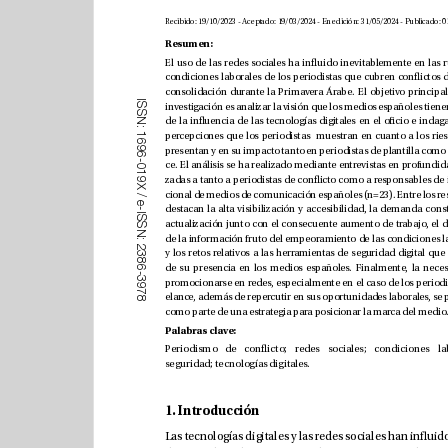
Resumen:
I
S
S
N
:
1
6
9
6
-
0
1
9
X
/
e
-
I
S
S
N
:
2
3
8
6
-
3
9
7
8
como parte de una estrategia para posicionar l
Palabras clave: 
seguridad; tecnologías digitales.
1. Introducción