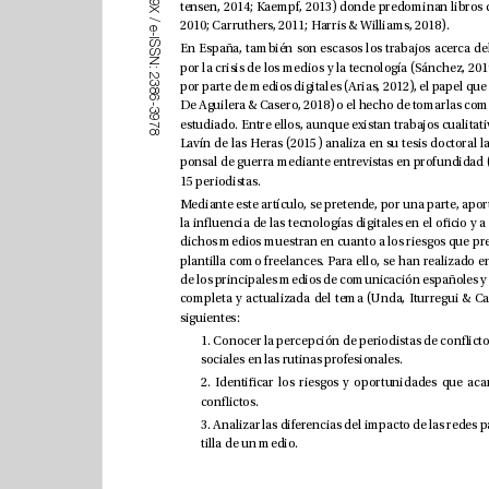
9
X
/
2010; Carruthers, 2011; Harris & Williams, 2018).
e
-
I
S
S
N
:
2
3
8
6
-
3
9
7
8
15 periodistas. 
siguientes:
sociales en las rutinas profesionales.
conictos.
tilla de un medio.