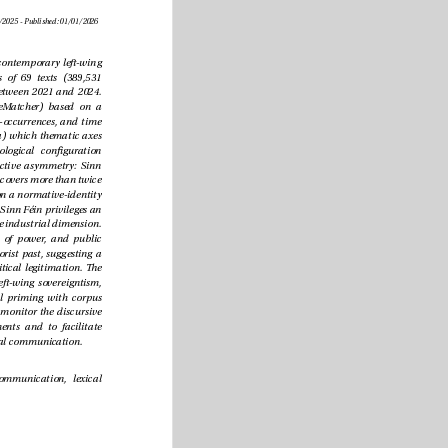
Received: 03/09/2025 - Accepted: 09/10/2025 - Early access: 10/12/2025 - Published: 01/01/2026
e study dissects the discursive architecture of contemporary left-wing 
sovereigntism through a comparative analysis of 69 texts (389,531 
words) published by EH Bildu and Sinn Féin between 2021 and 2024. 
By integrating NLP techniques (SpaCy, PhraseMatcher) based on a 
lexicon of 618 political concepts, frequencies, co-occurrences, and time 
series were mapped to address two questions: (a) which thematic axes 
underpin their discourses?; (b) what terminological conguration 
characterizes them? e results reveal a productive asymmetry: Sinn 
Féin produces three times the Basque output and covers more than twice 
the number of domains. EH Bildu concentrates on a normative-identity 
lexicon while excluding housing and healthcare; Sinn Féin privileges an 
inclusive-technocratic register and downplays the industrial dimension. 
Both parties share frameworks of crisis, ethics of power, and public 
action, while omitting terms linked to their terrorist past, suggesting a 
convergent strategy of image cleansing and political legitimation. e 
study lls the theoretical gap on post-conict left-wing sovereigntism, 
connecting framing, agenda-setting, and lexical priming with corpus 
analysis. It thus provides a replicable model to monitor the discursive 
evolution of contemporary nationalist movements and to facilitate 
future comparative research in European political communication.
Left-wing sovereigntism, terrorism, political communication, lexical 