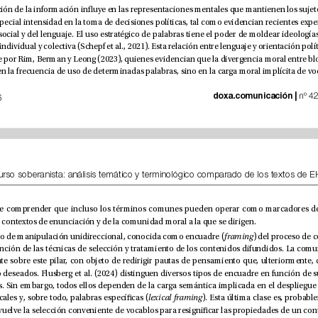
doxa.comunicación | 
io de 2026
dependiendo de los contextos de enunciación y de la comunidad moral a la que se dirigen.
Hablamos de un tipo de manipulación unidireccional, conocida como encuadre (
framing
estructuras gramaticales y, sobre todo, palabras especícas (
lexical framing