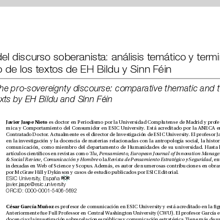
comparado de los textos de EH Bildu y Sinn Féin
analysis of texts by EH Bildu and Sinn Féin
Javier Jaspe Nieto 
artículos cientícos en revistas como ‘
Ilu
, 
Pensamiento
, 
& Social Review
, 
Comunicación y Hombre
 o la 
Revista de Pensamiento Estratégico y Seguridad
por McGraw Hill y Dykinson y casos de estudio publicados por ESIC Editorial. 
ESIC University, España 
javier.jaspe@esic.university
ORCID: 0000-0001-5406-5692
César García
Muñoz