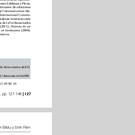
cia en Europa en el mundo profesional de las relaciones públicas para empresas internacionales como Edelman y Pleon. 
César ha publicado más de 45 artículos cientícos, la mayoría como autor único, en revistas relevantes de relaciones 
Journal of Communication Ma
-
Journal of International Commu
-
, entre otras. Varios de estos artículos analizan la intersección 
entre las relaciones públicas, la cultura, la política y la economía. Ha participado en tres proyectos de I+D+i nanciados 
 (2011); 
Historia de un 
La opinión pública en Santayana
 (2006). 
También ha escrito varios capítulos sobre la historia de la comunicación en diversos libros académicos.
Jaspe Nieto, J. y García Muñoz, C. (2026). Anatomía del discurso soberanista: análisis temático y terminológico comparado de los textos de EH 
https://doi.org/10.31921/doxacom.n42a3081
Este contenido se publica bajo licencia Creative Commons Reconocimiento - Licencia no comercial. Licencia internacional CC BY-NC 4.0
nº 42, pp. 127-148
 | 127
Anatomía del discurso soberanista: análisis temático y terminológico comparado de los textos de EH Bildu y Sinn Féin