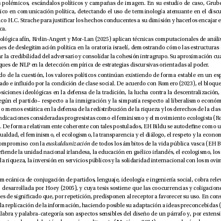
su liación ideológica. 
utilidad de los enfoques de NLP en la detección empírica de estrategias discursivas orientadas al poder.
tando, además, el compromiso con la 
euskaldunización