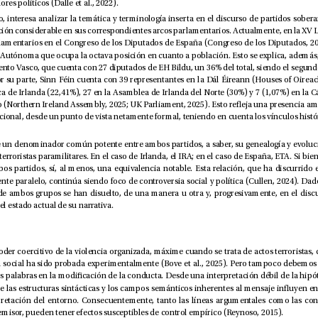
alineada con sus valores políticos (Dalle et al., 2022).
pertinente escrutar el estado actual de su narrativa. 
desplegadas por el emisor, pueden tener efectos susceptibles de control empírico (Reynoso, 2015). 