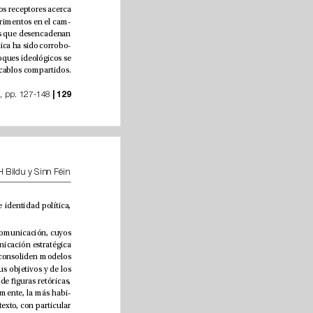
La forma de exposición de la información inuye en las representaciones mentales que mantienen los sujetos receptores acerca 
de su medio, con especial intensidad en la toma de decisiones políticas, tal como evidencian recientes experimentos en el cam
-
po de la psicología social y del lenguaje. El uso estratégico de palabras tiene el poder de moldear ideologías que desencadenan 
líneas de actuación individual y colectiva (Schepf et al., 2021). Esta relación entre lenguaje y orientación política ha sido corrobo
-
rada empíricamente por Rim, Berman y Leong (2023), quienes evidencian que la divergencia moral entre bloques ideológicos se 
maniesta no solo en la frecuencia de uso de determinadas palabras, sino en la carga moral implícita de vocablos compartidos. 
| 129
nº 42, pp. 127-148 
Anatomía del discurso soberanista: análisis temático y terminológico comparado de los textos de EH Bildu y Sinn Féin
Tal hallazgo permite comprender que incluso los términos comunes pueden operar como marcadores de identidad política, 
) del proceso de comunicación, cuyos 
efectos varían en función de las técnicas de selección y tratamiento de los contenidos difundidos. La comunicación estratégica 
opera principalmente sobre este pilar, con objeto de redirigir pautas de pensamiento que, ulteriormente, consoliden modelos 
de comportamiento deseados. Flusberg et al. (2024) distinguen diversos tipos de encuadre en función de sus objetivos y de los 
métodos empleados. Sin embargo, todos ellos dependen de la carga semántica implicada en el despliegue de guras retóricas, 
). Esta última clase es, probablemente, la más habi
-
tual, puesto que envuelve la selección conveniente de vocablos para resignicar las propiedades de un contexto, con particular 