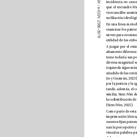
9
X
/
e
-
I
S
S
N
:
2
3
8
6
-
3
9
7
8
(Sinn Féin, 2025). 