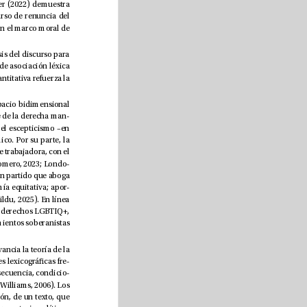
incidencia en casos polémicos, escándalos políticos y campañas de imagen. En su estudio de caso, Gruber (2022) demuestra 
que el encuadre léxico en comunicación política, detectando el uso de terminología atenuante en el discurso de renuncia del 
vicecanciller austriaco H.C. Strache para justicar los hechos conducentes a su dimisión y hacerlos encajar en el marco moral de 
En una línea metodológica afín, Rivlin-Angert y Mor-Lan (2025) aplican técnicas computacionales de análisis del discurso para 
examinar los patrones de deslegitimación política en la oratoria israelí, demostrando cómo las estructuras de asociación léxica 
sirven para erosionar la credibilidad del adversario y consolidar la cohesión intragrupo. Su aproximación cuantitativa refuerza la 
A juzgar por el estado de la cuestión, los valores políticos continúan existiendo de forma estable en un espacio bidimensional 
altamente diferenciado e inuido por la condición de clase social. De acuerdo con Romero (2023), el bloque de la derecha man
-
tiene todavía sus posiciones ideológicas en la defensa de la tradición, la lucha contra la descentralización, el escepticismo –en 
diversa magnitud según el partido– respecto a la inmigración y la simpatía respecto al liberalismo económico. Por su parte, la 
izquierda sigue más o menos estática en la defensa de la redistribución de la riqueza y los derechos de la clase trabajadora, con el 
añadido de las reivindicaciones consideradas progresistas como el feminismo y el movimiento ecologista (Romero, 2023; Londo
-
ño y Guzmán, 2023). De forma relativamente coherente con tales postulados, EH Bildu se autodene como un partido que aboga 
por la justicia y la igualdad, el feminismo, el ecologismo, la transparencia y el diálogo, el respeto y la economía equitativa; apor
-
 de todos los ámbitos de la vida pública vasca (EH Bildu, 2025). En línea 
similar, Sinn Féin deende la unidad nacional irlandesa, la educación en gaélico irlandés, el ecologismo, los derechos LGBTIQ+, 
la redistribución de la riqueza, la inversión en servicios públicos y la solidaridad internacional con los movimientos soberanistas 
Como parte de esta mecánica de conjugación de partidos, lenguaje, ideología e ingeniería social, cobra relevancia la teoría de la 
imprimación léxica, desarrollada por Hoey (2005), y cuya tesis sostiene que las coocurrencias y coligaciones lexicográcas fre
-
cuentes jan patrones de signicado que, por repetición, predisponen al receptor a favorecer su uso. En consecuencia, condicio
-
nan la percepción y la replicación de la información, haciendo posible su adaptación a ideas preconcebidas (Williams, 2006). Los 
vínculos palabra-palabra y palabra-categoría son aspectos sensibles del diseño de un párrafo y, por extensión, de un texto, que 