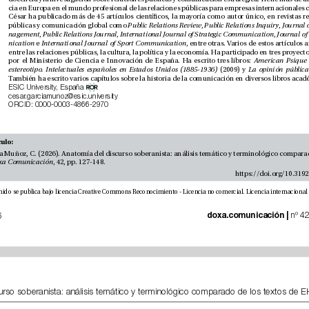
públicas y comunicación global como 
Public Relations Review
, 
Public Relations Inquiry
, 
nagement
, 
Public Relations Journal
, 
International Journal of Strategic Communication
, 
nication
 e 
International Journal of Sport Communication
por el Ministerio de Ciencia e Innovación de España. Ha escrito tres libros: 
American Psique
estereotipo. Intelectuales españoles en Estados Unidos (1885-1936)
 (2009) y 
ESIC University, España 
cesar.garciamunoz@esic.university
ORCID: 0000-0003-4866-2970
Cómo citar este artículo: 
Doxa Comunicación
, 42, pp. 127-148.
 doxa.comunicación | 
io de 2026