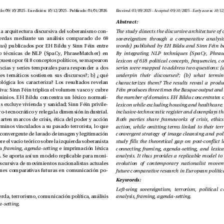
Recibido: 03/09/2025 - Aceptado: 09/10/2025 - En edición: 10/12/2025 - Publicado: 01/01/2026
Abstract:
El estudio disecciona la arquitectura discursiva del soberanismo con
-
temporáneo de izquierdas mediante un análisis comparado de 69 
textos (389.531 palabras) publicados por EH Bildu y Sinn Féin entre 
2021-2024. Integrando técnicas de NLP (SpaCy, PhraseMatcher) en 
base a un lexicón compuesto por 618 conceptos políticos, se mapearon 
frecuencias, coocurrencias y series temporales para responder a dos 
cuestiones: a) ¿qué ejes temáticos sostienen sus discursos?; b) ¿qué 
conguración terminológica los caracteriza? Los resultados revelan 
una asimetría productiva: Sinn Féin triplica el volumen vasco y cubre 
más del doble de dominios. EH Bildu concentra un léxico normati
-
vo-identitario mientras excluye vivienda y sanidad; Sinn Féin privile
-
gia un registro inclusivo-tecnocrático y relega la dimensión industrial. 
Ambos partidos comparten marcos de crisis, ética del poder y acción 
pública, omitiendo términos vinculados a su pasado terrorista, lo que 
sugiere una estrategia convergente de lavado de imagen y legitimación 
política. El estudio cubre el vacío teórico sobre la izquierda soberanista 
post-conicto, conecta 
framing
, 
agenda-setting
 e imprimación léxica 
con análisis de corpus. Se aporta así un modelo replicable para moni
-
torizar la evolución discursiva de movimientos nacionalistas actuales 
y facilitar investigaciones comparativas futuras en comunicación po
-
Keywords:
Soberanismo de izquierda, terrorismo, comunicación política, análisis 
analysis, framing, agenda-setting.
agenda-setting.