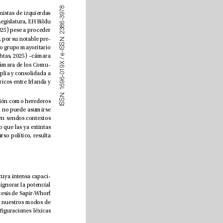
8
7
A la luz de todo esto, interesa analizar la temática y terminología inserta en el discurso de partidos soberanistas de izquierdas 
9
3
con una representación considerable en sus correspondientes arcos parlamentarios. Actualmente, en la XV Legislatura, EH Bildu 
-
6
8
cuenta con seis parlamentarios en el Congreso de los Diputados de España (Congreso de los Diputados, 2025) pese a proceder 
3
2
de una Comunidad Autónoma que ocupa la octava posición en cuanto a población. Esto se explica, además, por su notable pre
-
:
N
S
sencia en el Parlamento Vasco, que cuenta con 27 diputados de EH Bildu, un 36% del total, siendo el segundo grupo mayoritario 
S
I
-
e
(Gardena, 2025). Por su parte, Sinn Féin cuenta con 39 representantes en la Dál Éireann (Houses of Oireachtas, 2025) –cámara 
/
X 
baja– de la República de Irlanda (22,41%), 27 en la Asamblea de Irlanda del Norte (30%) y 7 (1,07%) en la Cámara de los Comu
-
9
1
nes del Reino Unido (Northern Ireland Assembly, 2025; UK Parliament, 2025). Esto reeja una presencia amplia y consolidada a 
0
-
6
nivel local e internacional, desde un punto de vista netamente formal, teniendo en cuenta los vínculos históricos entre Irlanda y 
9
6
1
:
N
S
Por otro lado, existe un denominador común potente entre ambos partidos, a saber, su genealogía y evolución como herederos 
S
I
políticos de grupos terroristas paramilitares. En el caso de Irlanda, el IRA; en el caso de España, ETA. Si bien no puede asumirse 
identidad entre ambos partidos, sí, al menos, una equivalencia notable. Esta relación, que ha discurrido en sendos contextos 
de modo relativamente paralelo, continúa siendo foco de controversia social y política (Cullen, 2024). Dado que las ya extintas 
acciones violentas de ambos grupos se han disuelto, de una manera u otra y, progresivamente, en el discurso político, resulta 
No cabe duda del poder coercitivo de la violencia organizada, máxime cuando se trata de actos terroristas, cuya intensa capaci
-
dad de polarización social ha sido probada experimentalmente (Bove et al., 2025). Pero tampoco debemos ignorar la potencial 
ecacia causal de las palabras en la modicación de la conducta. Desde una interpretación débil de la hipótesis de Sapir-Whorf 
puede armarse que las estructuras sintácticas y los campos semánticos inherentes al mensaje inuyen en nuestros modos de 
percepción e interpretación del entorno. Consecuentemente, tanto las líneas argumentales como las conguraciones léxicas 