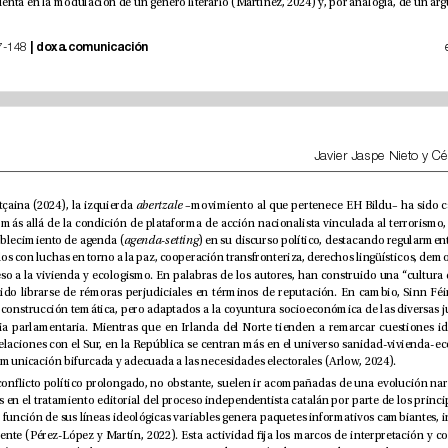
|
doxa.comunicación
 nº 42, pp. 127-148 
Según Chevalier e Itçaina (2024), la izquierda 
l
abertza
e
consistentes de establecimiento de agenda (
d
agen
a-setting
una estrategia de comunicación bifurcada y adecuada a las necesidades electorales (Arlow, 2024). 