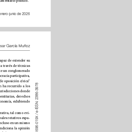
deben tenerse en cuenta en la modulación de un género literario (Martínez, 2024) y, por analogía, de un argumentario político. 
enero-junio de 2026
Javier Jaspe Nieto y César García Muñoz
 –movimiento al que pertenece EH Bildu– ha sido capaz de extender su 
percepción pública más allá de la condición de plataforma de acción nacionalista vinculada al terrorismo, a través de técnicas 
) en su discurso político, destacando regularmente un conglomerado 
de temas relacionados con luchas en torno a la paz, cooperación transfronteriza, derechos lingüísticos, democracia participativa, 
sostenibilidad, acceso a la vivienda y ecologismo. En palabras de los autores, han construido una “cultura de oposición cívica” 
8
7
que permita al partido librarse de rémoras perjudiciales en términos de reputación. En cambio, Sinn Féin ha recurrido a los 
9
3
mismos resortes de construcción temática, pero adaptados a la coyuntura socioeconómica de las diversas jurisdicciones donde 
-
6
8
mantienen presencia parlamentaria. Mientras que en Irlanda del Norte tienden a remarcar cuestiones identitarias, derechos 
3
2
constitucionales y relaciones con el Sur, en la República se centran más en el universo sanidad-vivienda-economía, exhibiendo 
:
N
S
S
I
-
e
Las situaciones de conicto político prolongado, no obstante, suelen ir acompañadas de una evolución narrativa, tal como evi
-
/
X 
dencian los cambios en el tratamiento editorial del proceso independentista catalán por parte de los principales rotativos espa
-
9
1
ñoles. La prensa, en función de sus líneas ideológicas variables genera paquetes informativos cambiantes, incluso en un mismo 
0
-
6
medio diacrónicamente (Pérez-López y Martín, 2022). Esta actividad ja los marcos de interpretación y condiciona la opinión 
9
6
1