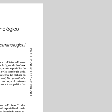
Anatomía del discurso soberanista: análisis temático y terminológico 
Anatomy of the pro-sovereignty discourse: comparative thematic and terminological 
8
7
9
3
-
6
8
3
2
es doctor en Periodismo por la Universidad Complutense de Madrid y profesor de Historia Econó
-
:
N
mica y Comportamiento del Consumidor en ESIC University. Está acreditado por la ANECA en la gura de Profesor 
S
S
Contratado Doctor. Actualmente es el director de Investigación de ESIC University. El profesor Jaspe está especializado 
I
-
en la investigación y la docencia de materias relacionadas con la antropología social, la historia y la sociología de la 
e
/
comunicación, como miembro del departamento de Humanidades de su universidad. Hasta la fecha, ha publicado 
X 
9
European Journal of Innovation Management
, 
European Public 
1
0
, entre otras publicaciones 
-
6
indexadas en Web of Science y Scopus. Además, es autor de numerosas contribuciones en obras colectivas publicadas 
9
6
1
:
N
S
S
I
 es profesor de comunicación en ESIC University y está acreditado en la gura de Profesor Titular. 
Anteriormente fue Full Professor en Central Washington University (CWU). El profesor García está especializado en la 
docencia y la investigación sobre relaciones públicas y comunicación estratégica. Tiene más de una década de experien
-