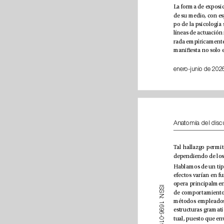
enero-jun
I
S
S
N
:
1
6
9
6
-
0
1