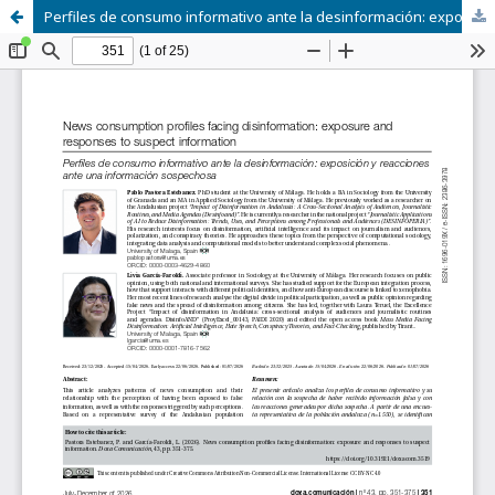
Perfiles de consumo informativo ante la desinformación: exposición y reacciones ante una información sospechosa.