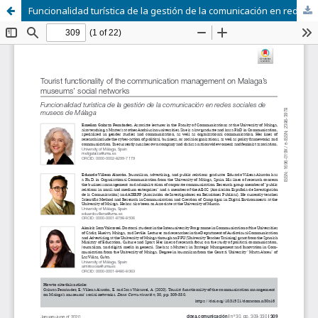
Funcionalidad turística de la gestión de la comunicación en redes sociales de museos de Málaga