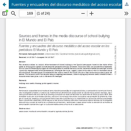
Fuentes y encuadres del discurso mediático del acoso escolar en los periódicos El Mundo y El País