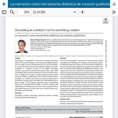
La narración como herramienta didáctica de creación publicitaria