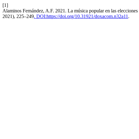
[1]
Alaminos Fernández, A.F. 2021. La música popular en las elecciones
2021), 225–249
. DOI:https://doi.org/10.31921/doxacom.n32a11
.