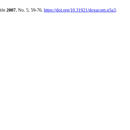
ión
2007
, No. 5, 59-76.
https://doi.org/10.31921/doxacom.n5a3
.