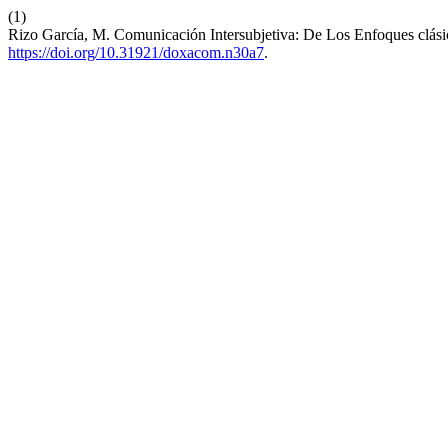
(1)
Rizo García, M. Comunicación Intersubjetiva: De Los Enfoques clás
https://doi.org/10.31921/doxacom.n30a7
.