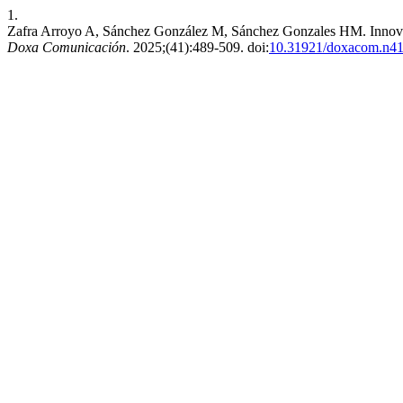
1.
Zafra Arroyo A, Sánchez González M, Sánchez Gonzales HM. Innovaci
Doxa Comunicación
. 2025;(41):489-509. doi:
10.31921/doxacom.n4