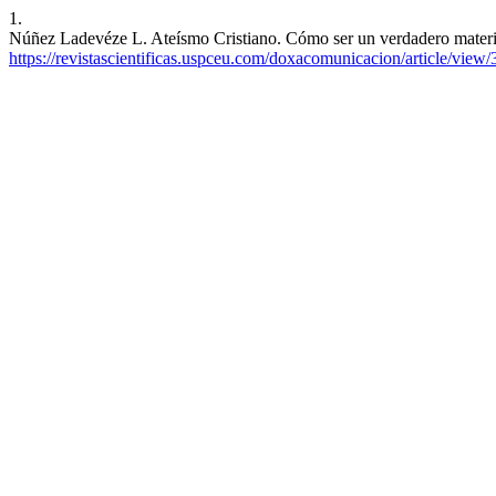
1.
Núñez Ladevéze L. Ateísmo Cristiano. Cómo ser un verdadero materi
https://revistascientificas.uspceu.com/doxacomunicacion/article/view