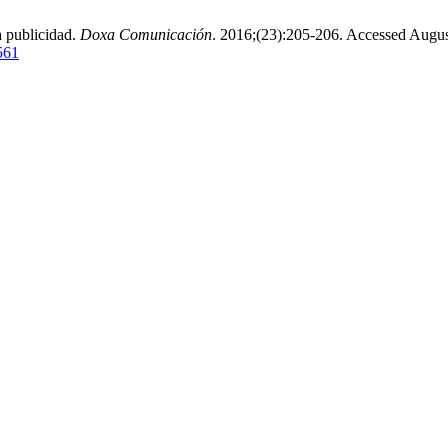
a publicidad.
Doxa Comunicación
. 2016;(23):205-206. Accessed Augus
561