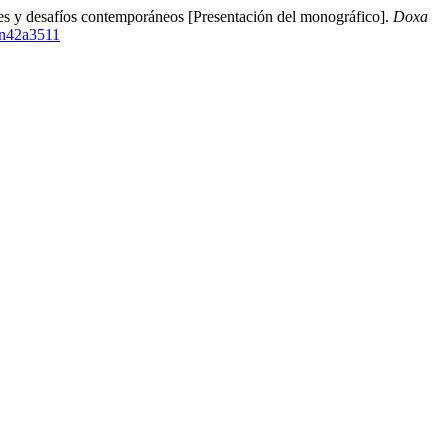
ones y desafíos contemporáneos [Presentación del monográfico].
Doxa
.n42a3511