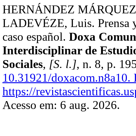
HERNÁNDEZ MÁRQUEZ, 
LADEVÉZE, Luis. Prensa y t
caso español.
Doxa Comuni
Interdisciplinar de Estud
Sociales
,
[S. l.]
, n. 8, p. 1
10.31921/doxacom.n8a10.
D
https://revistascientificas
Acesso em: 6 aug. 2026.