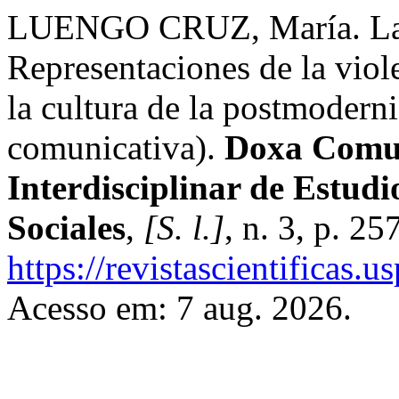
LUENGO CRUZ, María. La t
Representaciones de la viol
la cultura de la postmodern
comunicativa).
Doxa Comun
Interdisciplinar de Estud
Sociales
,
[S. l.]
, n. 3, p. 2
https://revistascientificas
Acesso em: 7 aug. 2026.