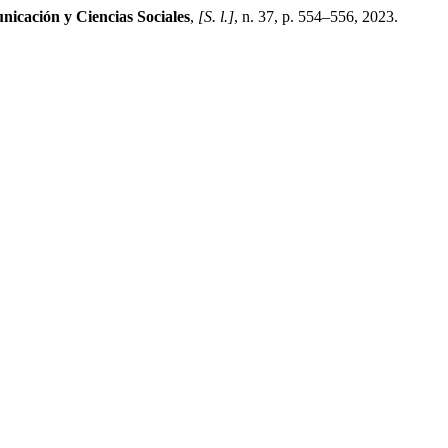
nicación y Ciencias Sociales
,
[S. l.]
, n. 37, p. 554–556, 2023.