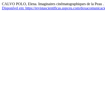
CALVO POLO, Elena. Imaginaires cinématographiques de la Peau .
Disponível em: https://revistascientificas.uspceu.com/doxacomunicaci