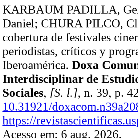
KARBAUM PADILLA, Ger
Daniel; CHURA PILCO, Cl
cobertura de festivales cine
periodistas, críticos y prog
Iberoamérica.
Doxa Comuni
Interdisciplinar de Estud
Sociales
,
[S. l.]
, n. 39, p. 
10.31921/doxacom.n39a20
https://revistascientificas
Acesso em: 6 aug. 2026.