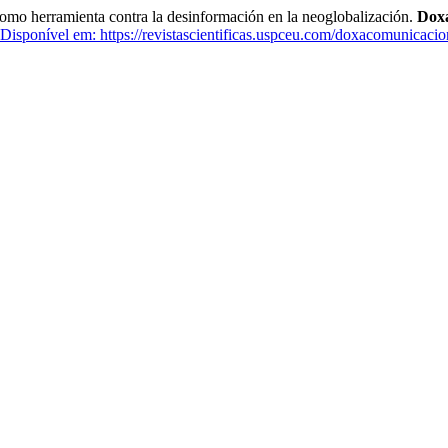
erramienta contra la desinformación en la neoglobalización.
Doxa
Disponível em: https://revistascientificas.uspceu.com/doxacomunicacio