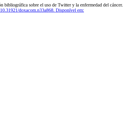
liográfica sobre el uso de Twitter y la enfermedad del cáncer.
10.31921/doxacom.n33a868.
Disponível em: