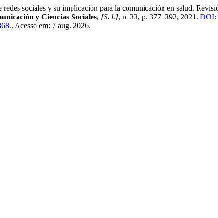
iales y su implicación para la comunicación en salud. Revisión bib
unicación y Ciencias Sociales
,
[S. l.]
, n. 33, p. 377–392, 2021.
DOI: 
868.
. Acesso em: 7 aug. 2026.