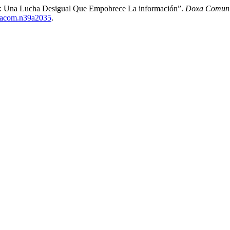
n: Una Lucha Desigual Que Empobrece La información”.
Doxa Comunic
oxacom.n39a2035
.