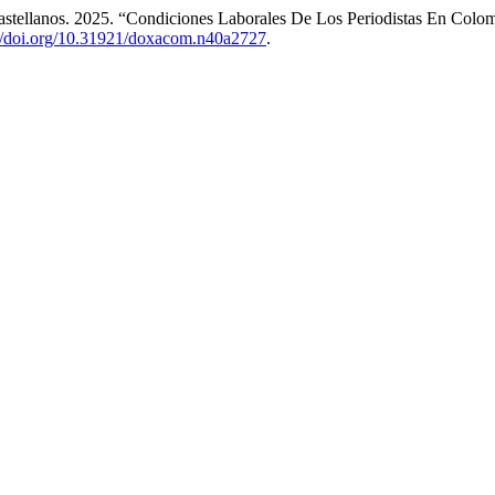
astellanos. 2025. “Condiciones Laborales De Los Periodistas En Colo
://doi.org/10.31921/doxacom.n40a2727
.