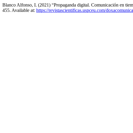
Blanco Alfonso, I. (2021) “Propaganda digital. Comunicación en tie
455. Available at:
https://revistascientificas.uspceu.com/doxacomunica