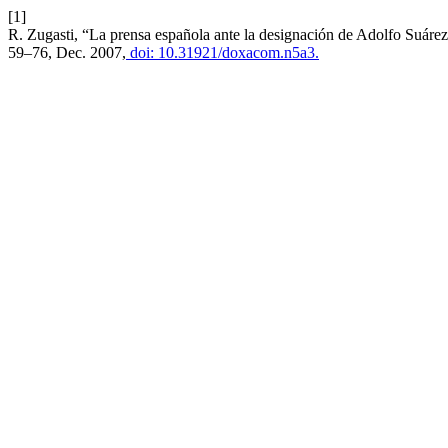
[1]
R. Zugasti, “La prensa española ante la designación de Adolfo Suáre
59–76, Dec. 2007,
doi: 10.31921/doxacom.n5a3.