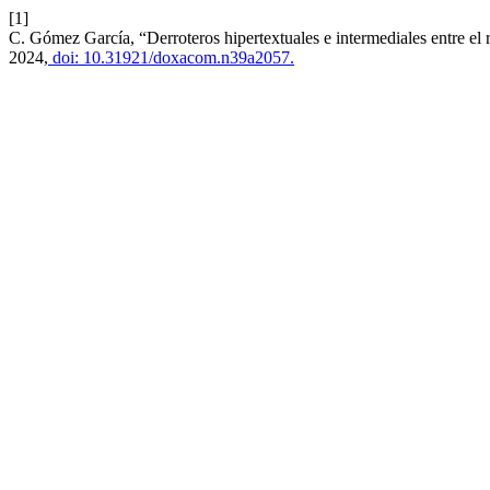
[1]
C. Gómez García, “Derroteros hipertextuales e intermediales entre el r
2024,
doi: 10.31921/doxacom.n39a2057.