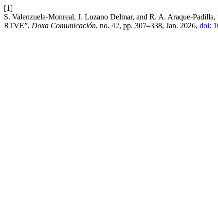
[1]
S. Valenzuela-Monreal, J. Lozano Delmar, and R. A. Araque-Padilla, “
RTVE”,
Doxa Comunicación
, no. 42, pp. 307–338, Jan. 2026,
doi: 