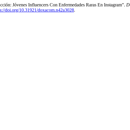
rucción: Jóvenes Influencers Con Enfermedades Raras En Instagram”.
D
ps://doi.org/10.31921/doxacom.n42a3028
.